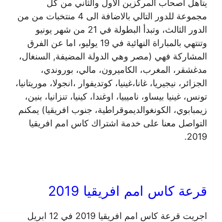
يتأهل اصحاب المركزين الاول والثاني من كل
مجموعة للدور التالي بالاضافة الى 4 منتخبات من من
الدور الثالث، وتبدأ البطولة في 21 من شهر يونيو
وتنتهي بالمباراة النهائية في 19 يوليو، اما عن الفرق
المشاركة فهي (مصر وهي الدولة المضيفة, السنغال،
مدغشقر، المغرب، الكاميرون، مالي، بوروندي،
الجزائر، نيجيريا، غانا،غينيا، كوتديفوار ،انجولا، موريتانيا،
تونس، غينيا بيساو، ناميبيا، اوغندا، كينيا، تنزانيا، بنين،
زيمبابوي، الكونغوالديموقراطية، جنوب افريقيا) يمكنم
التواصل معنا على خدمة اشتراك كاس امم افريقيا
2019.
قرعة كاس امم افريقيا 2019
اجريت قرعة كاس امم افريقيا 2019 في 12 ابريل